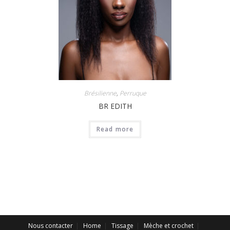
Brésilienne
,
Perruque
BR EDITH
Read more
Nous contacter
Home
Tissage
Mèche et crochet