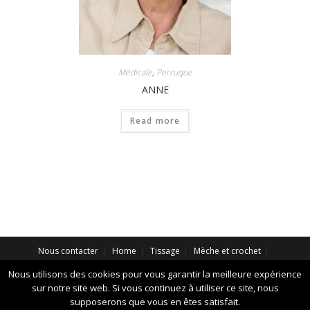
Médicale
,
Perruque
ANNE
Read more
Nous contacter
Home
Tissage
Mèche et crochet
Extension
Perruque Synthétique
Perruque Naturelle
Nous utilisons des cookies pour vous garantir la meilleure expérience
Perruque Brésilienne
À propos de nous
Nuancier
sur notre site web. Si vous continuez à utiliser ce site, nous
Accessoires
SOINS CHEVEUX
CATALOGUE
supposerons que vous en êtes satisfait.
Perruque naturel mixtes
BOUTIQUE PROBEL