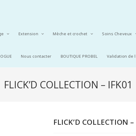
age
Extension
Mèche et crochet
Soins Cheveux
LOGUE
Nous contacter
BOUTIQUE PROBEL
Validation de
FLICK’D COLLECTION – IFK01
FLICK’D COLLECTION –