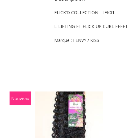
FLICK’D COLLECTION – IFK01
L-LIFTING ET FLICK-UP CURL EFFET
Marque : I ENVY / KISS
Nouveau