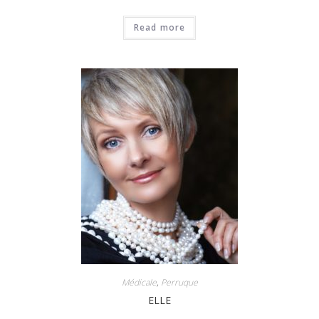
Read more
Médicale
,
Perruque
ELLE