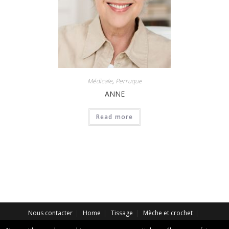
Médicale
,
Perruque
ANNE
Read more
Nous contacter
Home
Tissage
Mèche et crochet
Extension
Perruque Synthétique
Perruque Naturelle