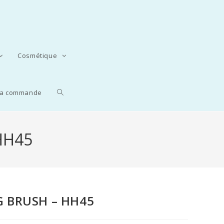
Cosmétique
 la commande
HH45
G BRUSH – HH45