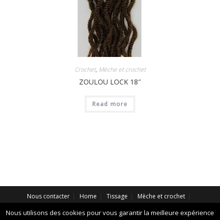
Crochet
,
Mèche et crochet
ZOULOU LOCK 18″
Read more
Nous contacter
Home
Tissage
Mèche et crochet
Extension
Perruque Synthétique
Perruque Naturelle
Nous utilisons des cookies pour vous garantir la meilleure expérience
Perruque Brésilienne
À propos de nous
Nuancier