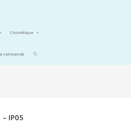
Cosmétique
 la commande
5
 – IP05