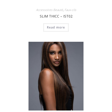
Accessoires Beauté
,
Faux-cils
SLIM THICC – IST02
Read more