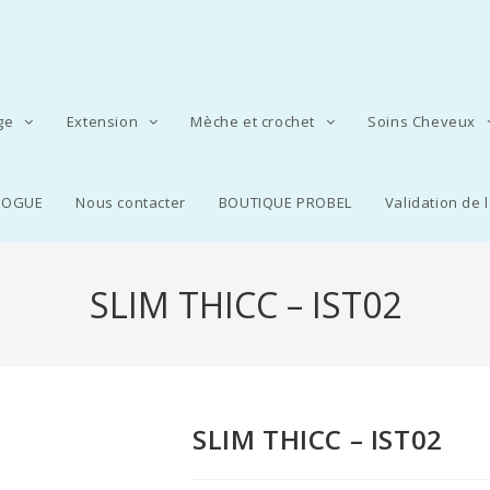
age
Extension
Mèche et crochet
Soins Cheveux
LOGUE
Nous contacter
BOUTIQUE PROBEL
Validation de
SLIM THICC – IST02
SLIM THICC – IST02