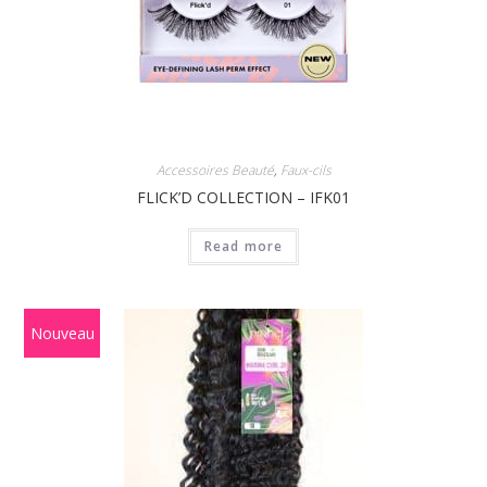
Accessoires Beauté
,
Faux-cils
FLICK’D COLLECTION – IFK01
Read more
Nouveau