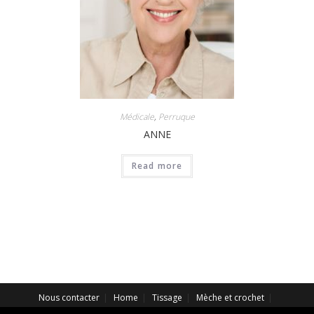
Médicale
,
Perruque
ANNE
Read more
Nous contacter
Home
Tissage
Mèche et crochet
Extension
Perruque Synthétique
Perruque Naturelle