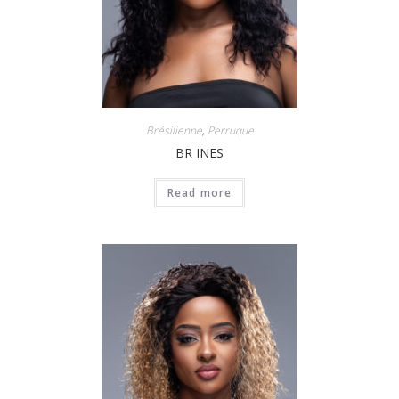
Brésilienne
,
Perruque
BR INES
Read more