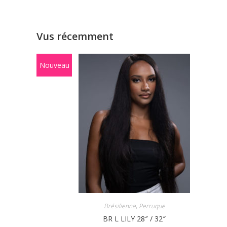
Vus récemment
Nouveau
Brésilienne
,
Perruque
BR L LILY 28″ / 32″